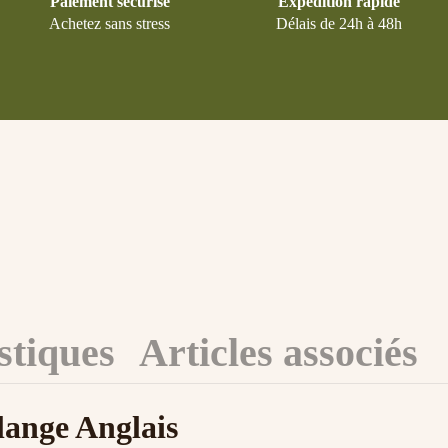
Paiement sécurisé
Expédition rapide
Achetez sans stress
Délais de 24h à 48h
stiques
Articles associés
ange Anglais