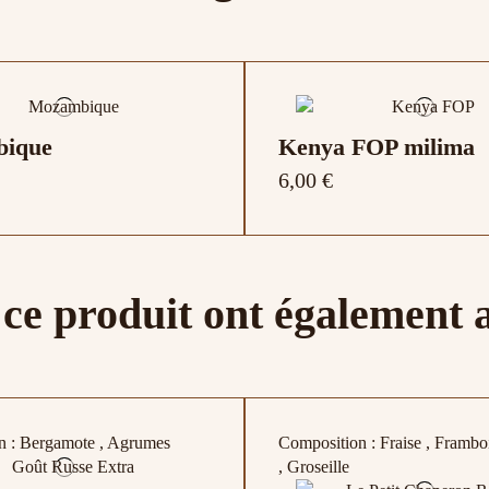
ique
Kenya FOP milima
6,00 €
 ce produit ont également 
Ceylan Orange Peko
O P
5,00 €
n : Bergamote , Agrumes
Composition : Fraise , Framboi
, Groseille