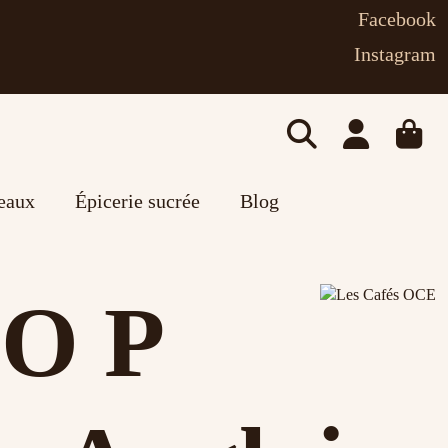
Facebook
Instagram
deaux
Épicerie sucrée
Blog
 O P