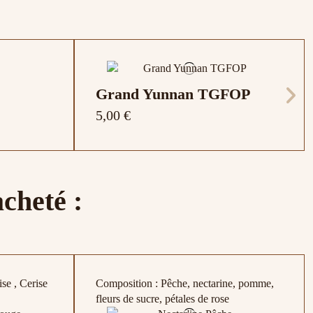
Grand Yunnan TGFOP
5,00 €
acheté :
e Extra
se , Cerise
Composition : Pêche, nectarine, pomme,
fleurs de sucre, pétales de rose