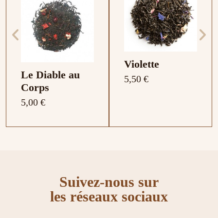
Violette
Le Diable au
5,50 €
Corps
5,00 €
Notes de terroir : Café
Composition :
Composition : Pêche ,
Composition : Pistache
Composition : Fraise ,
serré
Bergamote , Citron ,
Abricot, Ananas
et carthame
Rhubarbe
Pamplemousse , Vanille
Suivez-nous sur
, Epices
les réseaux sociaux