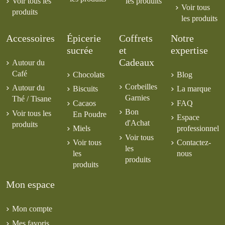
Voir tous les
les produits
Voir tous
produits
les produits
Accessoires
Épicerie
Coffrets
Notre
sucrée
et
expertise
Cadeaux
Autour du
Café
Chocolats
Blog
Corbeilles
Autour du
Biscuits
La marque
Garnies
Thé / Tisane
Cacaos
FAQ
Bon
Voir tous les
En Poudre
Espace
d'Achat
produits
Miels
professionnel
Voir tous
Voir tous
Contactez-
les
les
nous
produits
produits
Mon espace
Mon compte
Mes favoris