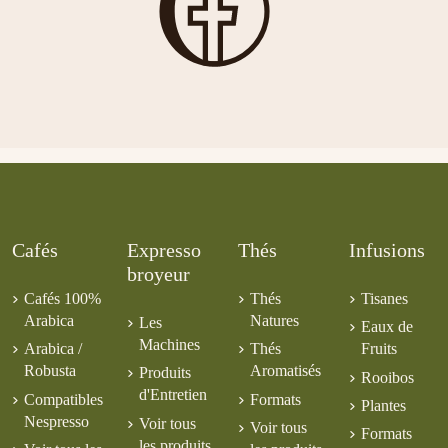
Edelweiss
Moka Cake
Gracinda noir
Ile de
Costa Rica
7,50 €
5,00 €
73%
Le Jardin de
Syracuse
Madagascar
SHG Tarrazu
Perou Cerise
5,50 €
Grand-Père
5,00 €
5,00 €
6,00 €
Santa Rosa CE
5,00 €
BIO
7,50 €
Cafés
Expresso
Thés
Infusions
broyeur
Cafés 100%
Thés
Tisanes
Arabica
Natures
Les
Eaux de
Machines
Arabica /
Thés
Fruits
Robusta
Aromatisés
Produits
Rooibos
d'Entretien
Compatibles
Formats
Plantes
Nespresso
Voir tous
Voir tous
Formats
les produits